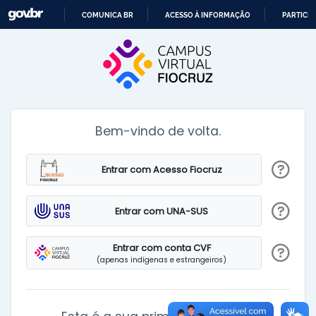
COMUNICA BR
ACESSO À INFORMAÇÃO
PARTICIP
Ir para o conteúdo principal
IR
PARA
O
CONTEÚDO
Bem-vindo de volta.
Entrar com Acesso Fiocruz
Entrar com UNA-SUS
Entrar com conta CVF
(apenas indígenas e estrangeiros)